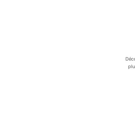
Déco
plu